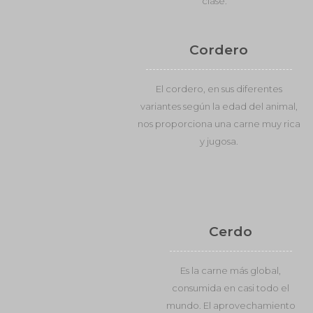
clase.
Cordero
El cordero, en sus diferentes
variantes según la edad del animal,
nos proporciona una carne muy rica
y jugosa.
Cerdo
Es la carne más global,
consumida en casi todo el
mundo. El aprovechamiento