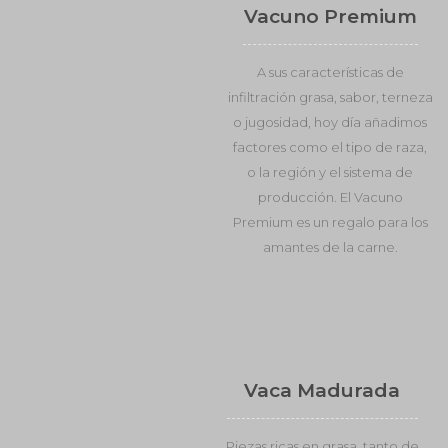
Vacuno Premium
A sus características de
infiltración grasa, sabor, terneza
o jugosidad, hoy día añadimos
factores como el tipo de raza,
o la región y el sistema de
producción. El Vacuno
Premium es un regalo para los
amantes de la carne.
Vaca Madurada
Piezas ricas en grasa, tanto de