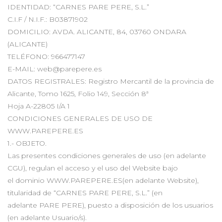
IDENTIDAD: “CARNES PARE PERE, S.L.”
C.I.F / N.I.F.: B03871902
DOMICILIO: AVDA. ALICANTE, 84, 03760 ONDARA
(ALICANTE)
TELÉFONO: 966477147
E-MAIL: web@parepere.es
DATOS REGISTRALES: Registro Mercantil de la provincia de
Alicante, Tomo 1625, Folio 149, Sección 8ª
Hoja A-22805 I/A 1
CONDICIONES GENERALES DE USO DE
WWW.PAREPERE.ES
1.- OBJETO.
Las presentes condiciones generales de uso (en adelante
CGU), regulan el acceso y el uso del Website bajo
el dominio WWW.PAREPERE.ES(en adelante Website),
titularidad de “CARNES PARE PERE, S.L.” (en
adelante PARE PERE), puesto a disposición de los usuarios
(en adelante Usuario/s).